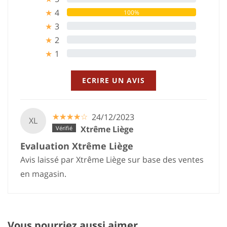
4
100%
★
3
0%
★
2
0%
★
1
0%
★
ECRIRE UN AVIS
☆
★
☆
★
☆
★
☆
★
☆
★
24/12/2023
XL
Xtrême Liège
Evaluation Xtrême Liège
Avis laissé par Xtrême Liège sur base des ventes
en magasin.
Vous pourriez aussi aimer