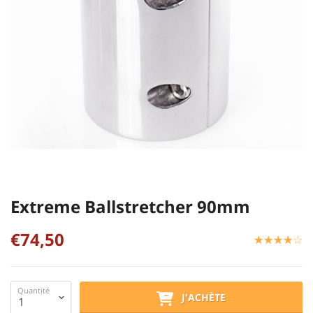
Extreme Ballstretcher 90mm
€74,50
☆
★
☆
★
☆
★
☆
★
☆
★
Quantité
J'ACHÈTE