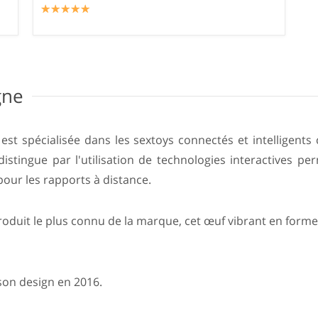
☆
★
☆
★
☆
★
☆
★
☆
★
gne
t spécialisée dans les sextoys connectés et intelligents c
distingue par l'utilisation de technologies interactives p
pour les rapports à distance.
oduit le plus connu de la marque, cet œuf vibrant en form
 son design en 2016.