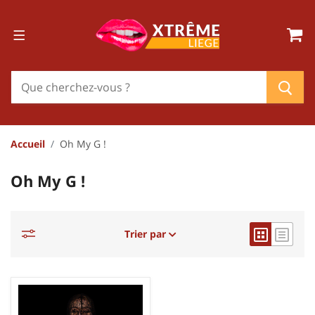
Accueil
Oh My G !
Oh My G !
Trier par