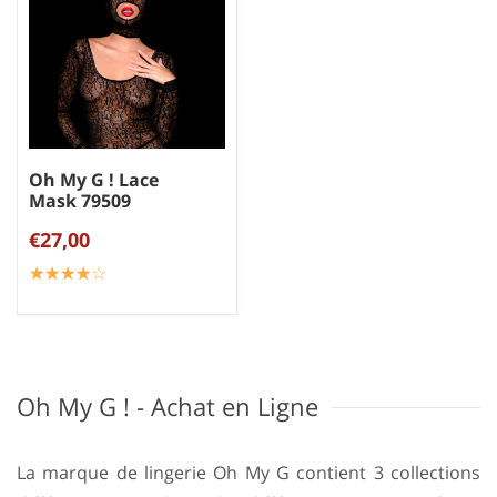
Oh My G ! Lace
Mask 79509
€27,00
☆
★
☆
★
☆
★
☆
★
☆
★
Oh My G ! - Achat en Ligne
La marque de lingerie Oh My G contient 3 collections