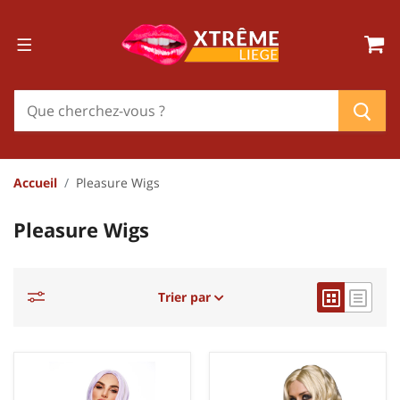
Accueil
Pleasure Wigs
Pleasure Wigs
Trier par